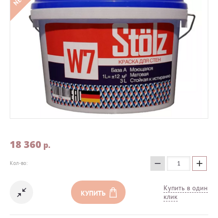
18 360
p.
−
+
Кол-во:
Купить в один
КУПИТЬ
клик