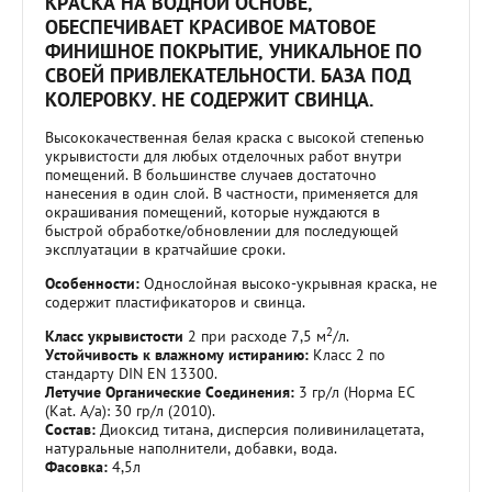
КРАСКА НА ВОДНОЙ ОСНОВЕ,
ОБЕСПЕЧИВАЕТ КРАСИВОЕ МАТОВОЕ
ФИНИШНОЕ ПОКРЫТИЕ, УНИКАЛЬНОЕ ПО
СВОЕЙ ПРИВЛЕКАТЕЛЬНОСТИ. БАЗА ПОД
КОЛЕРОВКУ. НЕ СОДЕРЖИТ СВИНЦА.
Высококачественная белая краска с высокой степенью
укрывистости для любых отделочных работ внутри
помещений. В большинстве случаев достаточно
нанесения в один слой. В частности, применяется для
окрашивания помещений, которые нуждаются в
быстрой обработке/обновлении для последующей
эксплуатации в кратчайшие сроки.
Особенности:
Однослойная высоко-укрывная краска, не
содержит пластификаторов и свинца.
2
Класс укрывистости
2 при расходе 7,5 м
/л.
Устойчивость к влажному истиранию:
Класс 2 по
стандарту DIN EN 13300.
Летучие Органические Соединения:
3 гр/л (Норма ЕС
(Kat. A/a): 30 гр/л (2010).
Состав:
Диоксид титана, дисперсия поливинилацетата,
натуральные наполнители, добавки, вода.
Фасовка:
4,5л