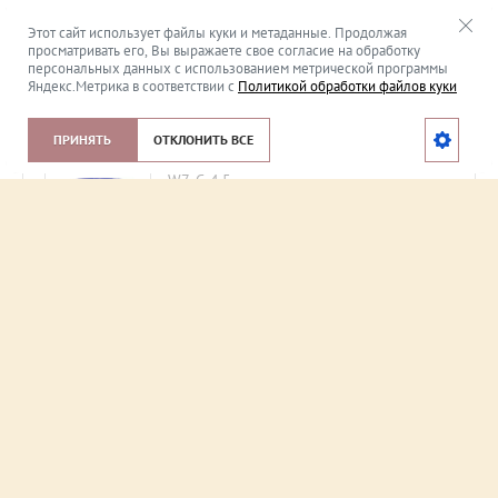
Stölz W7 Base C 2,7л
W7-С-3
Этот сайт использует файлы куки и метаданные. Продолжая
просматривать его, Вы выражаете свое согласие на обработку
5 560
p.
персональных данных с использованием метрической программы
Яндекс.Метрика в соответствии с
Политикой обработки файлов куки
ПРИНЯТЬ
ОТКЛОНИТЬ ВСЕ
Stölz W7 Base C 4,5л
W7-С-4,5
9 654
p.
Stölz W7 Base C 9л
W7-С-9
18 646
p.
НАЗАД