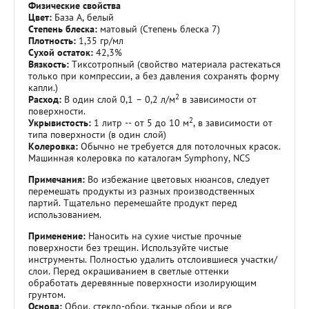
Физические свойства
Цвет:
База А, белый
Степень блеска:
матовый (Степень блеска 7)
Плотность:
1,35 гр/мл
Сухой остаток:
42,3%
Вязкость:
Тиксотропный (свойство материала растекаться
только при компрессии, а без давления сохранять форму
капли.)
2
Расход:
В один слой 0,1 – 0,2 л/м
в зависимости от
поверхности.
2
Укрывистость:
1 литр -- от 5 до 10 м
, в зависимости от
типа поверхности (в один слой)
Колеровка:
Обычно не требуется для потолочных красок.
Машинная колеровка по каталогам Symphony, NCS
Примечания:
Во избежание цветовых нюансов, следует
перемешать продукты из разных производственных
партий. Тщательно перемешайте продукт перед
использованием.
Применение:
Наносить на сухие чистые прочные
поверхности без трещин. Используйте чистые
инструменты. Полностью удалить отслоившиеся участки/
слои. Перед окрашиванием в светлые оттенки
обработать деревянные поверхности изолирующим
грунтом.
Основа:
Обои, стекло-обои, тканые обои и все