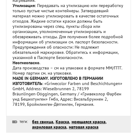
нагревания.
Утилизация
: Передавать на утилизацию или переработку
только пустые чистые контейнеры. Затвердевший
материал можно утилизировать в качестве остаточных
отходов. Жидкие остатки краски должны быть
утилизированы через спец. пункты сбора или
организации, уполномоченные утилизировать и
обезвреживать отходы. Для получения более подробной
информации об утилизации см. паспорт безопасности.
Предупреждения об опасности: Не подлежит
обязательной маркировке. Обратитесь к информации,
указанной в Паспорте Безопасности.
Неогнеопасно
.
Дата производства – см на упаковке в формате ММ/ГГГГ.
Номер партии см. на упаковке.
MADE IN GERMANY. ИЗГОТОВЛЕНО В ГЕРМАНИИ
ИЗГОТОВИТЕЛЬ
: «Griwecolor Farben und Beschichtungen»
GmbH, Address: Wieselbrunnen 2, 78199
Bräunlingen-Döggingen, Germany / «Гривеколор Фарбен
унд Бешихтунген» Гмбх, Адрес: Висельбруннен 2,
78199, Бройнлинген-Дёггинген, Германия.
теги:
без свинца
,
Краска
,
моющаяся краска
,
акриловая краска
,
матовая краска