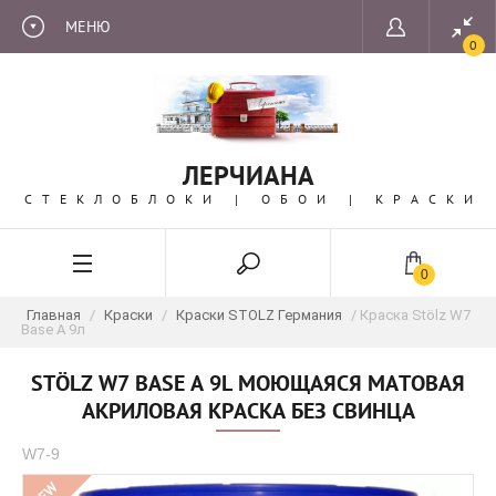
МЕНЮ
0
ЛЕРЧИАНА
СТЕКЛОБЛОКИ | ОБОИ | КРАСКИ
0
Главная
/
Краски
/
Краски STOLZ Германия
/ Краска Stölz W7
Base А 9л
STÖLZ W7 BASE А 9L МОЮЩАЯСЯ МАТОВАЯ
АКРИЛОВАЯ КРАСКА БЕЗ СВИНЦА
W7-9
NEW