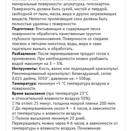
минеральные поверхности: штукатурка, гипсокартон.
Поверхность должна быть сухой, чистой и твердой,
свободной от пыли, масла, жира и других загрязняющих
веществ. Неплотно прилегающие слои должны быть
полностью удалены с поверхности.
Подготовка:
Впитывающие и содержащие песок
поверхности обработать качественным грунтом
глубокого проникновения. Поверхности со следами
плесени и пятнами никотина, воды, жира и сажи
тщательно вымыть и обработать.
Разбавление:
После перемешивания продукт готов к
применению. При необходимости можно разбавить
водой максимум на 3 – 5%.
Инструменты:
Кисть, валик или подходящий краскопульт.
Рекомендованный краскопульт: безвоздушный, сопло
0,021 дюйма, 3050°, давление ок. > 50бар.
Температура:
минимум +5 °C температура воздуха и
поверхности
Время высыхания
(при температуре 23°С
и относительной влажности воздуха 50%):
 На отлип: 25 минут, толщина мокрой пленки 200 мкм.
 До перекрашивания около 4 – 6 часов, в зависимости
от температуры и влажности воздуха.
 Полное высыхание минимум 20 дней.
Перекрашивать можно через 4-6 часов, в зависимости от
температуры и влажности воздуха. Пониженная